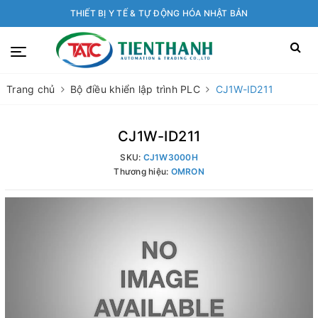
THIẾT BỊ Y TẾ & TỰ ĐỘNG HÓA NHẬT BẢN
Trang chủ
Bộ điều khiển lập trình PLC
CJ1W-ID211
CJ1W-ID211
SKU:
CJ1W3000H
Thương hiệu:
OMRON