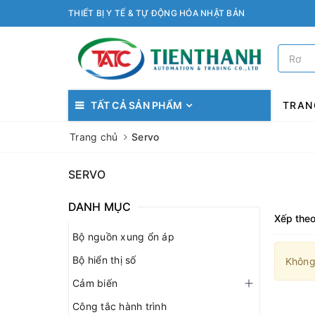
THIẾT BỊ Y TẾ & TỰ ĐỘNG HÓA NHẬT BẢN
TẤT CẢ SẢN PHẨM
TRAN
Trang chủ
Servo
SERVO
DANH MỤC
Xếp theo
Bộ nguồn xung ổn áp
Bộ hiển thị số
Không
Cảm biến
Công tắc hành trình