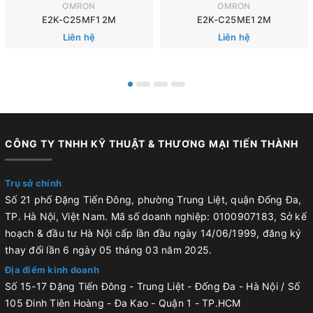
OMRON
OMRON
E2K-C25MF1 2M
E2K-C25ME1 2M
Liên hệ
Liên hệ
CÔNG TY TNHH KỸ THUẬT & THƯƠNG MẠI TIẾN THÀNH
Trụ sở chính
Số 21 phố Đặng Tiến Đông, phường Trung Liệt, quận Đống Đa,
TP. Hà Nội, Việt Nam. Mã số doanh nghiệp: 0100907183, Sở kế
hoạch & đầu tư Hà Nội cấp lần đầu ngày 14/06/1999, đăng ký
thay đổi lần 6 ngày 05 tháng 03 năm 2025.
Địa điểm kinh doanh
Số 15-17 Đặng Tiến Đông - Trung Liệt - Đống Đa - Hà Nội / Số
105 Đinh Tiên Hoàng - Đa Kao - Quận 1 - TP.HCM