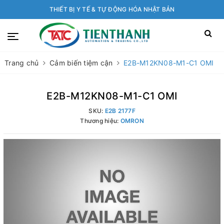
THIẾT BỊ Y TẾ & TỰ ĐỘNG HÓA NHẬT BẢN
Trang chủ
Cảm biến tiệm cận
E2B-M12KN08-M1-C1 OMI
E2B-M12KN08-M1-C1 OMI
SKU:
E2B 2177F
Thương hiệu:
OMRON