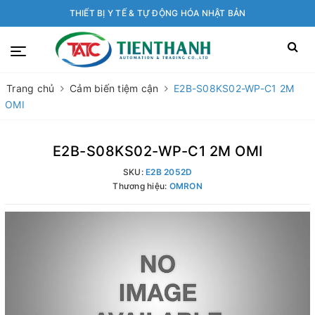
THIẾT BỊ Y TẾ & TỰ ĐỘNG HÓA NHẬT BẢN
Trang chủ
Cảm biến tiệm cận
E2B-S08KS02-WP-C1 2M
OMI
E2B-S08KS02-WP-C1 2M OMI
SKU:
E2B 2052D
Thương hiệu:
OMRON