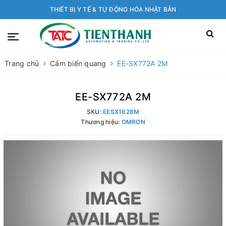
THIẾT BỊ Y TẾ & TỰ ĐỘNG HÓA NHẬT BẢN
Trang chủ
Cảm biến quang
EE-SX772A 2M
EE-SX772A 2M
SKU:
EESX1628M
Thương hiệu:
OMRON