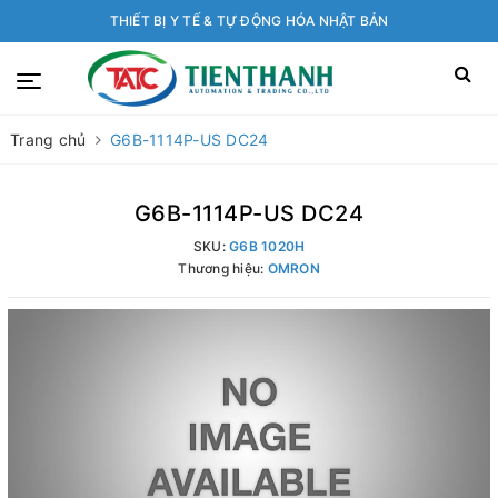
THIẾT BỊ Y TẾ & TỰ ĐỘNG HÓA NHẬT BẢN
Trang chủ
G6B-1114P-US DC24
G6B-1114P-US DC24
SKU:
G6B 1020H
Thương hiệu:
OMRON