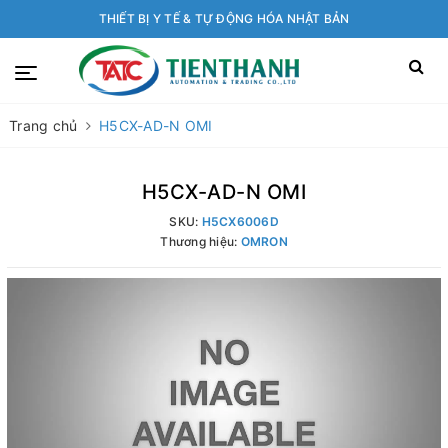
THIẾT BỊ Y TẾ & TỰ ĐỘNG HÓA NHẬT BẢN
Trang chủ
H5CX-AD-N OMI
H5CX-AD-N OMI
SKU:
H5CX6006D
Thương hiệu:
OMRON