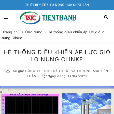
THIẾT BỊ Y TẾ & TỰ ĐỘNG HÓA NHẬT BẢN
Trang chủ
Ứng dụng
Hệ thống điều khiển áp lực gió lò
nung Clinke
HỆ THỐNG ĐIỀU KHIỂN ÁP LỰC GIÓ
LÒ NUNG CLINKE
Tác giả:
CÔNG TY TNHH KỸ THUẬT VÀ THƯƠNG MẠI TIẾN
THÀNH
Ngày đăng: 14/04/2023