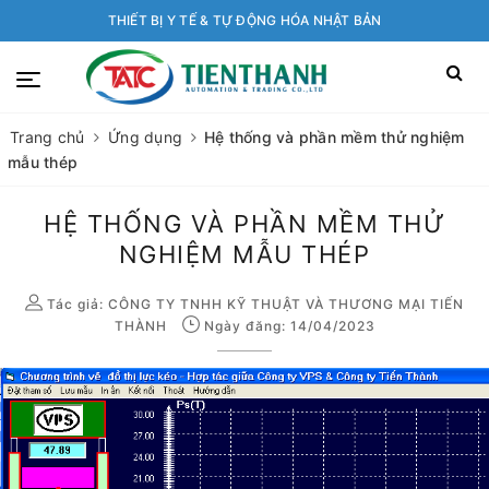
THIẾT BỊ Y TẾ & TỰ ĐỘNG HÓA NHẬT BẢN
Trang chủ
Ứng dụng
Hệ thống và phần mềm thử nghiệm
mẫu thép
HỆ THỐNG VÀ PHẦN MỀM THỬ
NGHIỆM MẪU THÉP
Tác giả:
CÔNG TY TNHH KỸ THUẬT VÀ THƯƠNG MẠI TIẾN
THÀNH
Ngày đăng: 14/04/2023