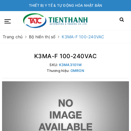
THIẾT BỊ Y TẾ & TỰ ĐỘNG HÓA NHẬT BẢN
Trang chủ
Bộ hiển thị số
K3MA-F 100-240VAC
K3MA-F 100-240VAC
SKU:
K3MA3101M
Thương hiệu:
OMRON