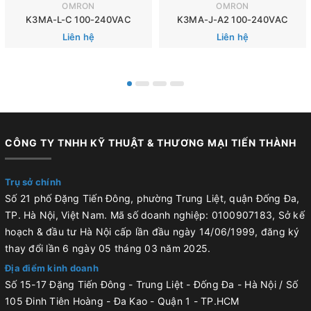
OMRON
OMRON
K3MA-L-C 100-240VAC
K3MA-J-A2 100-240VAC
Liên hệ
Liên hệ
CÔNG TY TNHH KỸ THUẬT & THƯƠNG MẠI TIẾN THÀNH
Trụ sở chính
Số 21 phố Đặng Tiến Đông, phường Trung Liệt, quận Đống Đa,
TP. Hà Nội, Việt Nam. Mã số doanh nghiệp: 0100907183, Sở kế
hoạch & đầu tư Hà Nội cấp lần đầu ngày 14/06/1999, đăng ký
thay đổi lần 6 ngày 05 tháng 03 năm 2025.
Địa điểm kinh doanh
Số 15-17 Đặng Tiến Đông - Trung Liệt - Đống Đa - Hà Nội / Số
105 Đinh Tiên Hoàng - Đa Kao - Quận 1 - TP.HCM