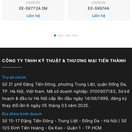
OMRON
OMRON
EE-SX772A 2M
EE-SX674A
Liên hệ
Liên hệ
CÔNG TY TNHH KỸ THUẬT & THƯƠNG MẠI TIẾN THÀNH
Trụ sở chính
Số 21 phố Đặng Tiến Đông, phường Trung Liệt, quận Đống Đa,
TP. Hà Nội, Việt Nam. Mã số doanh nghiệp: 0100907183, Sở kế
hoạch & đầu tư Hà Nội cấp lần đầu ngày 14/06/1999, đăng ký
thay đổi lần 6 ngày 05 tháng 03 năm 2025.
Địa điểm kinh doanh
Số 15-17 Đặng Tiến Đông - Trung Liệt - Đống Đa - Hà Nội / Số
105 Đinh Tiên Hoàng - Đa Kao - Quận 1 - TP.HCM