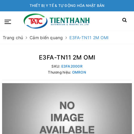
THIẾT BỊ Y TẾ & TỰ ĐỘNG HÓA NHẬT BẢN
Trang chủ
Cảm biến quang
E3FA-TN11 2M OMI
E3FA-TN11 2M OMI
SKU:
E3FA2000R
Thương hiệu:
OMRON