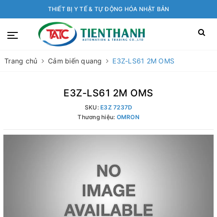
THIẾT BỊ Y TẾ & TỰ ĐỘNG HÓA NHẬT BẢN
Trang chủ
Cảm biến quang
E3Z-LS61 2M OMS
E3Z-LS61 2M OMS
SKU:
E3Z 7237D
Thương hiệu:
OMRON