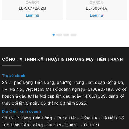
OMRON
OMRON
EE-SX772A 2M
EE-SX674A
Liên hệ
Liên hệ
CÔNG TY TNHH KỸ THUẬT & THƯƠNG MẠI TIẾN THÀNH
Trụ sở chính
Số 21 phố Đặng Tiến Đông, phường Trung Liệt, quận Đống Đa,
TP. Hà Nội, Việt Nam. Mã số doanh nghiệp: 0100907183, Sở kế
hoạch & đầu tư Hà Nội cấp lần đầu ngày 14/06/1999, đăng ký
thay đổi lần 6 ngày 05 tháng 03 năm 2025.
Địa điểm kinh doanh
Số 15-17 Đặng Tiến Đông - Trung Liệt - Đống Đa - Hà Nội / Số
105 Đinh Tiên Hoàng - Đa Kao - Quận 1 - TP.HCM