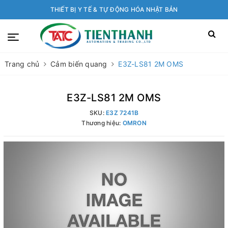
THIẾT BỊ Y TẾ & TỰ ĐỘNG HÓA NHẬT BẢN
Trang chủ
Cảm biến quang
E3Z-LS81 2M OMS
E3Z-LS81 2M OMS
SKU:
E3Z 7241B
Thương hiệu:
OMRON