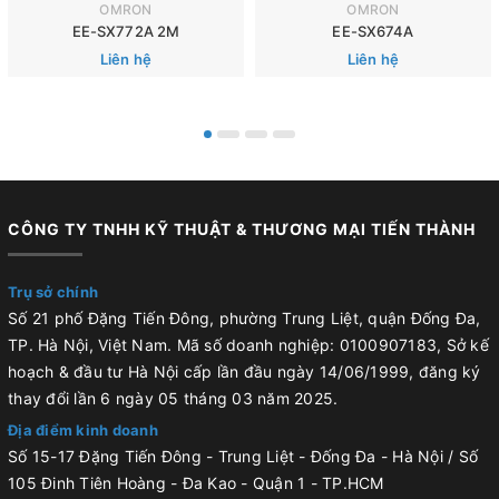
OMRON
OMRON
EE-SX772A 2M
EE-SX674A
Liên hệ
Liên hệ
CÔNG TY TNHH KỸ THUẬT & THƯƠNG MẠI TIẾN THÀNH
Trụ sở chính
Số 21 phố Đặng Tiến Đông, phường Trung Liệt, quận Đống Đa,
TP. Hà Nội, Việt Nam. Mã số doanh nghiệp: 0100907183, Sở kế
hoạch & đầu tư Hà Nội cấp lần đầu ngày 14/06/1999, đăng ký
thay đổi lần 6 ngày 05 tháng 03 năm 2025.
Địa điểm kinh doanh
Số 15-17 Đặng Tiến Đông - Trung Liệt - Đống Đa - Hà Nội / Số
105 Đinh Tiên Hoàng - Đa Kao - Quận 1 - TP.HCM