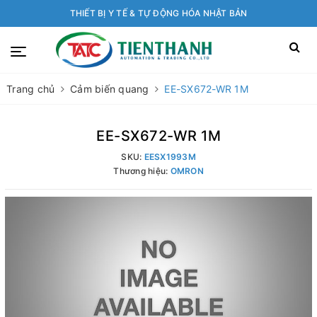
THIẾT BỊ Y TẾ & TỰ ĐỘNG HÓA NHẬT BẢN
Trang chủ
Cảm biến quang
EE-SX672-WR 1M
EE-SX672-WR 1M
SKU:
EESX1993M
Thương hiệu:
OMRON