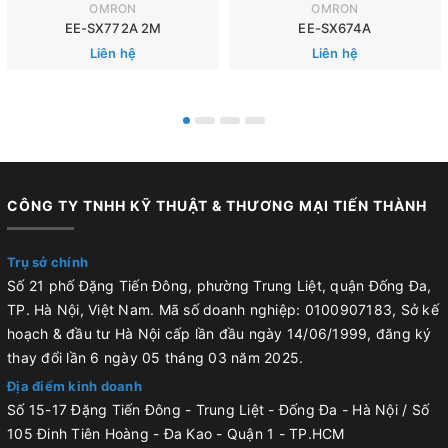
OMRON
OMRON
EE-SX772A 2M
EE-SX674A
Liên hệ
Liên hệ
CÔNG TY TNHH KỸ THUẬT & THƯƠNG MẠI TIẾN THÀNH
Trụ sở chính
Số 21 phố Đặng Tiến Đông, phường Trung Liệt, quận Đống Đa,
TP. Hà Nội, Việt Nam. Mã số doanh nghiệp: 0100907183, Sở kế
hoạch & đầu tư Hà Nội cấp lần đầu ngày 14/06/1999, đăng ký
thay đổi lần 6 ngày 05 tháng 03 năm 2025.
Địa điểm kinh doanh
Số 15-17 Đặng Tiến Đông - Trung Liệt - Đống Đa - Hà Nội / Số
105 Đinh Tiên Hoàng - Đa Kao - Quận 1 - TP.HCM