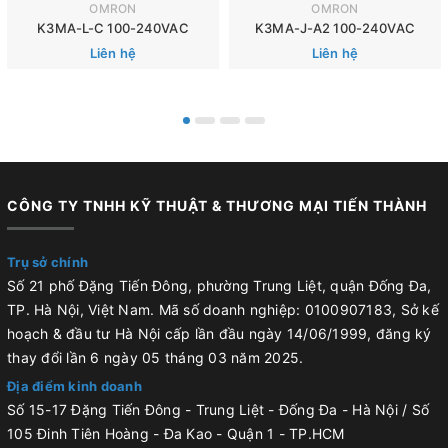
OMRON
OMRON
K3MA-L-C 100-240VAC
K3MA-J-A2 100-240VAC
Liên hệ
Liên hệ
CÔNG TY TNHH KỸ THUẬT & THƯƠNG MẠI TIẾN THÀNH
Trụ sở chính
Số 21 phố Đặng Tiến Đông, phường Trung Liệt, quận Đống Đa,
TP. Hà Nội, Việt Nam. Mã số doanh nghiệp: 0100907183, Sở kế
hoạch & đầu tư Hà Nội cấp lần đầu ngày 14/06/1999, đăng ký
thay đổi lần 6 ngày 05 tháng 03 năm 2025.
Địa điểm kinh doanh
Số 15-17 Đặng Tiến Đông - Trung Liệt - Đống Đa - Hà Nội / Số
105 Đinh Tiên Hoàng - Đa Kao - Quận 1 - TP.HCM