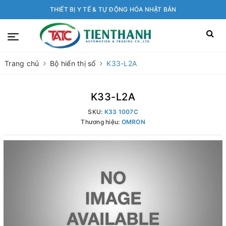
THIẾT BỊ Y TẾ & TỰ ĐỘNG HÓA NHẬT BẢN
Trang chủ
Bộ hiển thị số
K33-L2A
K33-L2A
SKU:
K33 1007C
Thương hiệu:
OMRON